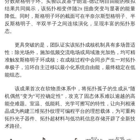
分数斯格明子环。实验以及基于朗道-德让纳自由能的模拟
结果共同揭示，该拓扑相变伴随2π 扭曲突变与显著的能量
降低。同时，斯格明子环的截面可在半奈尔斯型格明子、半
反斯格明子、半双半子之间连续演化，呈现丰富的拓扑形
态。
更具突破的是，团队证实该拓扑成核机制具有多场普适
性：除光场外，施加低频交流电场或局域激光加热，均可精
准触发斯格明子环成核；在成核过程中会同步产生一对拓扑
单极子，沿环自主迁移以最小化系统自由能，最终稳定在低
能组态。
该成果首次在软物质体系中，将拓扑孤子的生成从“随
机偶然”变为“可控确定性”，攻克了固态体系难以逾越的高
能垒难题。室温、低能耗、光学可擦写的特性，让向列相液
晶成为构建三维拓扑纹理可编程平台的理想载体，为可重构
拓扑光子器件、拓扑超材料与低功耗信息存储开辟了全新技
术路径。