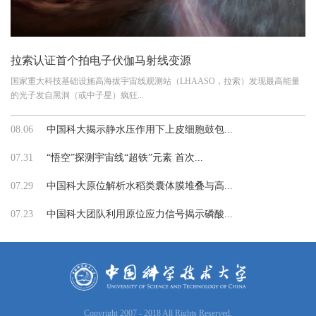
拉索认证首个拍电子伏伽马射线变源
国家重大科技基础设施高海拔宇宙线观测站（LHAASO，拉索）发现最高能量
的光子发自黑洞（或中子星）疯狂...
08.06
中国科大揭示静水压作用下上皮细胞鼓包...
07.31
“悟空”探测宇宙线“超铁”元素 首次...
07.29
中国科大原位解析水稻类囊体膜堆叠与高...
07.23
中国科大团队利用原位应力信号揭示磷酸...
Copyright 2007 - 2018 All Rights Reserved.