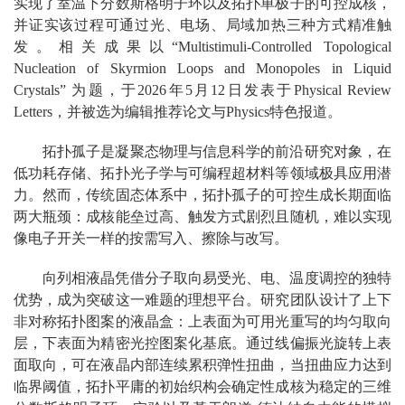
实现了室温下分数斯格明子环以及拓扑单极子的可控成核，
并证实该过程可通过光、电场、局域加热三种方式精准触
发。相关成果以“Multistimuli-Controlled Topological
Nucleation of Skyrmion Loops and Monopoles in Liquid
Crystals” 为题，于2026年5月12日发表于Physical Review
Letters，并被选为编辑推荐论文与Physics特色报道。
拓扑孤子是凝聚态物理与信息科学的前沿研究对象，在
低功耗存储、拓扑光子学与可编程超材料等领域极具应用潜
力。然而，传统固态体系中，拓扑孤子的可控生成长期面临
两大瓶颈：成核能垒过高、触发方式剧烈且随机，难以实现
像电子开关一样的按需写入、擦除与改写。
向列相液晶凭借分子取向易受光、电、温度调控的独特
优势，成为突破这一难题的理想平台。研究团队设计了上下
非对称拓扑图案的液晶盒：上表面为可用光重写的均匀取向
层，下表面为精密光控图案化基底。通过线偏振光旋转上表
面取向，可在液晶内部连续累积弹性扭曲，当扭曲应力达到
临界阈值，拓扑平庸的初始织构会确定性成核为稳定的三维