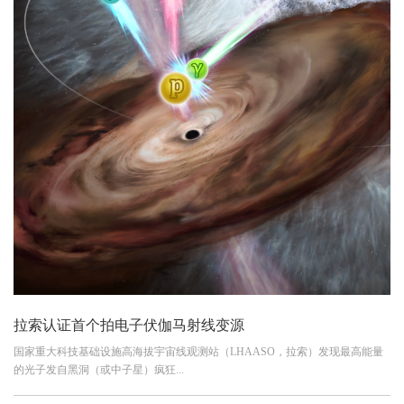
拉索认证首个拍电子伏伽马射线变源
国家重大科技基础设施高海拔宇宙线观测站（LHAASO，拉索）发现最高能量
的光子发自黑洞（或中子星）疯狂...