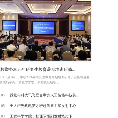
校举办2026年研究生教育暑期培训研修...
月24日至26日，学校2026年研究生教育暑期培训研修班在旌德县委
校成功举办。校党委常委、副校长汪毓明...
.05
我校与科大讯飞联合举办人工智能科技英...
.05
王大珩光机电英才班赴酒泉卫星发射中心...
.03
工程科学学院：把课堂搬到发射塔架下