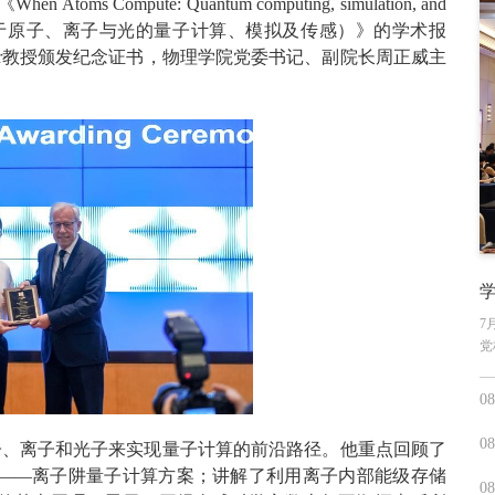
ompute: Quantum computing, simulation, and
light（原子计算：基于原子、离子与光的量子计算、模拟及传感）》的学术报
oller教授颁发纪念证书，物理学院党委书记、副院长周正威主
学
7
党
08
08
了利用原子、离子和光子来实现量子计算的前沿路径。他重点回顾了
想——离子阱量子计算方案；讲解了利用离子内部能级存储
08