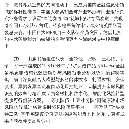
府、教育界及业界的共同推动下，已成为国内金融信息化领
域的标杆性赛事。本届大赛紧扣全球产业热点与商业银行真
实业务需求，设置“自选赛道”与“花旗挑战”专属赛道，共吸
引全国127支队伍角逐。经多轮严苛评审，20支精英团队晋
级总决赛。中国科大MF项目三支队伍全员突围，凭借扎实
的技术落地能力与敏锐的金融洞察力在巅峰对决中脱颖而
出。
其中，由廖书涵担任队长，金锐锐、张聪、王心怡、郭
璠、孙一丹组成的“USTC老牛了队”凭借作品《Riskeye金融
多模态非结构化数据解析与风险智能分析系统》摘得特等
奖，项目深度融合大模型与多智能体技术，打通财报、资金
流水、票据发票全流程自动化风控链路，大幅提升金融风险
识别的效率与精准度，为金融机构数字化、智能化风控转型
提供可行解决方案。一等奖队伍“土豆小分队”围绕原油市场
风险传导机理搭建多时域风险预警平台；二等奖队伍“头脑
特工队”基于图深度学习算法搭建智能反欺诈体系，两项成
果均获得评委高度认可。