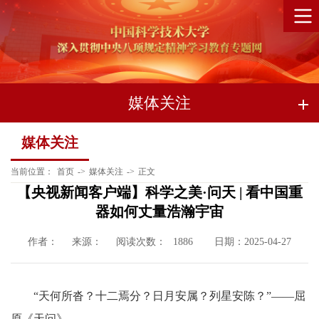
媒体关注
媒体关注
当前位置：
首页
->
媒体关注
->
正文
【央视新闻客户端】科学之美·问天 | 看中国重
器如何丈量浩瀚宇宙
作者：
来源：
阅读次数：
日期：2025-04-27
1886
“天何所沓？十二焉分？日月安属？列星安陈？”——屈
原《天问》