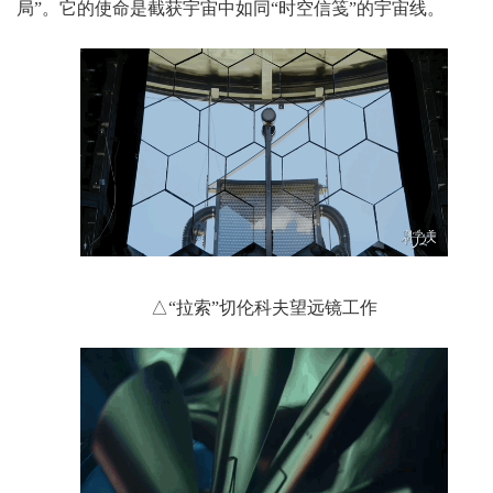
局”。它的使命是截获宇宙中如同“时空信笺”的宇宙线。
△“拉索”切伦科夫望远镜工作