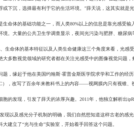
浮或下沉，选择最有利于它的生活环境。”薛天说，这其实就是
是生命体的基础功能之一，而人类80%以上的信息是靠光感受输
环境。大量的公共卫生学调查显示，夜间光污染与肥胖、糖尿病
化、生命体的基本特征以及人类生命健康这三个角度来看，光感受
绝大多数视觉领域的研究者都在关注光感受中的图像视觉问题，
问题，缘起于他在美国约翰斯·霍普金斯医学院求学和工作的经
RGC），改写了百余年来教科书上的内容——视网膜内只有视锥、
细胞的发现，引发了薛天的浓厚兴趣。2011年，他独立解析出i
GC的发现以及感光分子机制的明确，我们自然想知道这样古老的感
科大建立了“光与生命”实验室，开始着手回答这个问题。