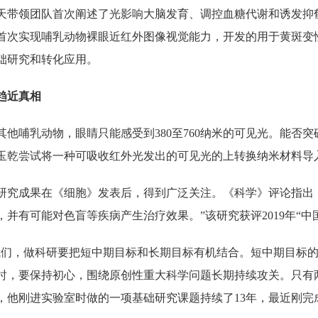
薛天带领团队首次阐述了光影响大脑发育、调控血糖代谢和诱发
首次实现哺乳动物裸眼近红外图像视觉能力，开发的用于黄斑变
础研究和转化应用。
趋近真相
其他哺乳动物，眼睛只能感受到380至760纳米的可见光。能否
玉乾尝试将一种可吸收红外光发出的可见光的上转换纳米材料导
相关研究成果在《细胞》发表后，得到广泛关注。《科学》评论指
并有可能对色盲等疾病产生治疗效果。”该研究获评2019年“中
我们，做科研要把短中期目标和长期目标有机结合。短中期目标
时，要保持初心，围绕原创性重大科学问题长期持续攻关。只有
，他刚进实验室时做的一项基础研究课题持续了13年，最近刚完