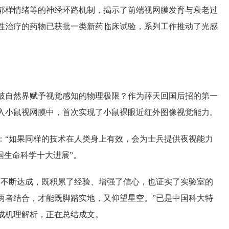
抑郁样情绪等的神经环路机制，揭示了前端视网膜发育与衰老过
性治疗的药物已获批一类新药临床试验，系列工作推动了光感
突破自然界赋予视觉感知的物理极限？作为薛天回国后招的第一
入小鼠视网膜中，首次实现了小鼠裸眼近红外图像视觉能力。
出：“如果同样的技术在人类身上有效，会为士兵提供夜视能力
国生命科学十大进展”。
的不断达成，既积累了经验、增强了信心，也证实了实验室的
两者结合，才能既脚踏实地，又仰望星空。”已是中国科大特
成机理解析，正在总结成文。