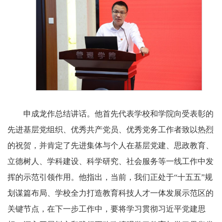
申成龙作总结讲话。他首先代表学校和学院向受表彰的
先进基层党组织、优秀共产党员、优秀党务工作者致以热烈
的祝贺，并肯定了先进集体与个人在基层党建、思政教育、
立德树人、学科建设、科学研究、社会服务等一线工作中发
挥的示范引领作用。他指出，当前，我们正处于“十五五”规
划谋篇布局、学校全力打造教育科技人才一体发展示范区的
关键节点，在下一步工作中，要将学习贯彻习近平党建思