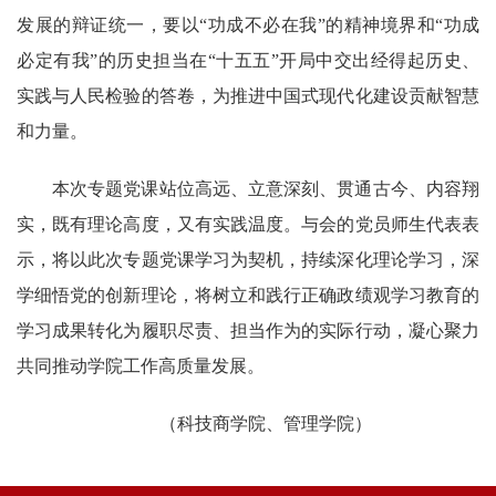
发展的辩证统一，要以“功成不必在我”的精神境界和“功成
必定有我”的历史担当在“十五五”开局中交出经得起历史、
实践与人民检验的答卷，为推进中国式现代化建设贡献智慧
和力量。
本次专题党课站位高远、立意深刻、贯通古今、内容翔
实，既有理论高度，又有实践温度。与会的党员师生代表表
示，将以此次专题党课学习为契机，持续深化理论学习，深
学细悟党的创新理论，将树立和践行正确政绩观学习教育的
学习成果转化为履职尽责、担当作为的实际行动，凝心聚力
共同推动学院工作高质量发展。
（科技商学院、管理学院）