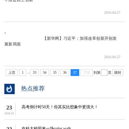
2016-04-27
                               【新华网】习近平：加强改革创新开创发
展新局面

2016-04-27
...
上页
1
33
34
35
36
37
下页
到第
页
跳转
热点推荐
23
高考倒计时50天！你其实比想象中更强大！
2026.04
在科大校园来一场color walk