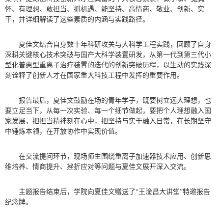
怀、有理想、敢担当、抓机遇、能坚持、高情商、敬业、创新、实
干，并详细解读了这些素质的内涵与实践路径。
夏佳文结合自身数十年科研攻关与大科学工程实践，回顾了自身
深耕关键核心技术突破与国产大科学装置研发，从第一代到第三代小
型化普惠型重离子治疗装置的迭代的创新突破历程，以生动的实践深
刻诠释了创新人才在国家重大科技工程中发挥的重要作用。
报告最后，夏佳文鼓励在场的青年学子，既要树立远大理想，也
要立足当下，从每一次实验、每一个细节做起，要把个人理想融入国
家发展，把担当精神刻在心中，把坚持与实干融入日常，在长期坚守
中锤炼本领，在开放协作中实现价值。
在交流提问环节，现场师生围绕重离子加速器技术应用、创新思
维培养、情商提升、挫折应对等问题与夏佳文展开深入交流。
主题报告结束后，学院向夏佳文赠送了“王淦昌大讲堂”特邀报告
纪念牌。