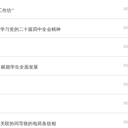
202
工作坊”
202
学习党的二十届四中全会精神
202
成
202
 赋能学生全面发展
202
动
202
202
关联协同导致的电荷条纹相