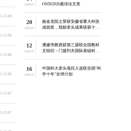
OSDI2026最佳论文奖
2026-07
5-12-08
20
杨金龙院士荣获安徽省重大科技
成就奖，我校牵头成果斩获十四
2026-07
...
5-12-08
12
潘建伟教授获第三届联合国教科
文组织－门捷列夫国际基础科学
2026-07
5-12-08
奖
16
中国科大牵头项目入选联合国“科
5-12-08
学十年”全球计划
2026-07
5-12-07
5-12-07