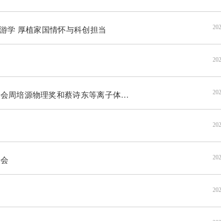
202
游学 厚植家国情怀与科创担当
202
202
周培源物理奖和蔡诗东等离子体物理奖
202
202
讨会
202