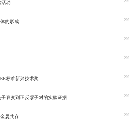
202
松活动
202
体的形成
202
202
202
EE标准新兴技术奖
202
色子衰变到正反缪子对的实验证据
202
金属共存