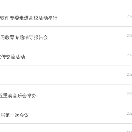
202
统软件专委走进高校活动举行
202
习教育专题辅导报告会
202
宣传交流活动
202
班
202
五重奏音乐会举办
202
届第一次会议