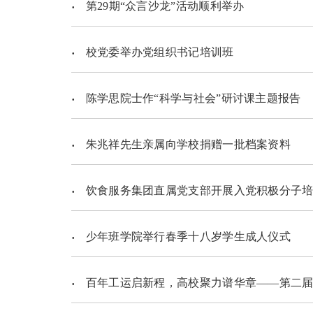
第29期“众言沙龙”活动顺利举办
校党委举办党组织书记培训班
陈学思院士作“科学与社会”研讨课主题报告
朱兆祥先生亲属向学校捐赠一批档案资料
饮食服务集团直属党支部开展入党积极分子
少年班学院举行春季十八岁学生成人仪式
百年工运启新程，高校聚力谱华章——第二届