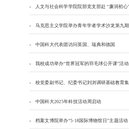
人文与社会科学学院院部党支部赴 “廉润初心
马克思主义学院举办青年学者学术沙龙第九期
中国科大代表团访问英国、瑞典和德国
我校成功举办“世界冠军的羽毛球公开课”活动
校党委副书记、纪委书记刘浏调研基础教育
中国科大2025年科技活动周启动
档案文博院举办“5·18国际博物馆日”主题活动