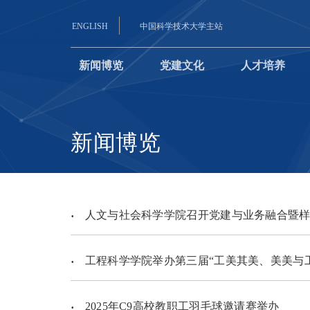
ENGLISH
中国科学技术大学主站
新闻博览
党建文化
人才培养
新闻博览
人文与社会科学学院召开党建与业务融合暨样
工程科学学院举办第三届“工美其美、美美与
2025年C9高校教职工羽毛球邀请赛举办