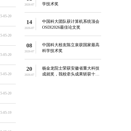
学技术奖
2026-07
5-05-20
14
中国科大团队获计算机系统顶会
OSDI2026最佳论文奖
2026-07
5-05-20
08
中国科大校友陈立泉获国家最高
科学技术奖
2026-07
5-05-20
20
杨金龙院士荣获安徽省重大科技
5-05-20
成就奖，我校牵头成果斩获十四
2026-07
...
5-05-20
5-05-19