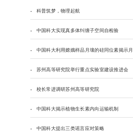
科普筑梦，物理起航
中国科大实现真多体纠缠子空间自检验
中国科大利用嫦娥样品月壤的硅同位素揭示月
苏州高等研究院举行重点实验室建设推进会
校长常进调研苏州高等研究院
中国科大揭示植物生长素内向运输机制
中国科大提出三类谣言应对策略