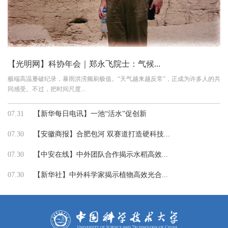
【光明网】科协年会｜郑永飞院士：气候...
极端高温屡破纪录，暴雨洪涝频刷极值。“天气越来越反常”，正成为许多人的共
同感受。不过，把时间尺度...
07.31
【新华每日电讯】一池“活水”促创新
07.30
【安徽商报】合肥包河 双赛道打造硬科技...
07.30
【中安在线】中外团队合作揭示水稻高效...
07.30
【新华社】中外科学家揭示植物高效光合...