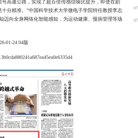
信号高速公路，实现了超百倍传感信噪比提升，即使在剧
07
然十分精准。”中国科学技术大学微电子学院特任教授李志
感知迈向全身网络化智能感知，为运动健康、慢病管理等场
07
1-24 04版
n/513b0cda880241a687ea45ea0e6335d4