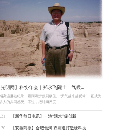
【光明网】科协年会｜郑永飞院士：气候...
端高温屡破纪录，暴雨洪涝频刷极值。“天气越来越反常”，正成为
多人的共同感受。不过，把时间尺度...
.31
【新华每日电讯】一池“活水”促创新
.30
【安徽商报】合肥包河 双赛道打造硬科技...