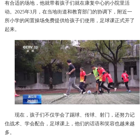
有合适的场地，他就带着孩子们就在康复中心的小院里活
动。2025年3月，在当地街道和教育部门的协调下，附近一
所小学的闲置操场免费提供给孩子们使用，足球课正式开了
起来。
现在，孩子们不仅学会了踢球、传球、射门，还努力记
住战术、学会配合，足球课上，他们的话语和笑容也越来越
多。