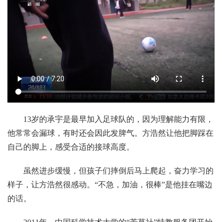
13岁的承宇是最早加入足球队的，因为理解能力有限，
他常常会漏球，有时还会因此发脾气。方浩然让他把脚踩在
自己的脚上，感受合适的接球高度。
虽然进步缓慢，但孩子们摔倒后马上爬起，奋力学习的
样子，让方浩然很感动。“不急，加油，很棒”是他挂在嘴边
的话。