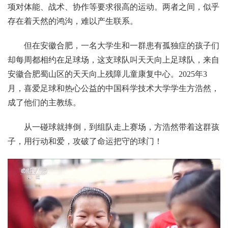
项对体能、战术、协作等要求很高的运动。两者之间，似乎
存在着天然的鸿沟，难以产生联系。
但在安徽合肥，一名大学生和一群患有孤独症的孩子们
却每周都相约在足球场，这支球队叫天天向上足球队，来自
安徽合肥蜀山区的天天向上残障儿童康复中心。2025年3
月，喜爱足球和热心公益的中国科学技术大学学生方浩然，
成了他们的主教练。
从一碰球就摔倒，到组队走上赛场，方浩然带着这群孩
子，用行动和爱，攻破了命运把守的球门！