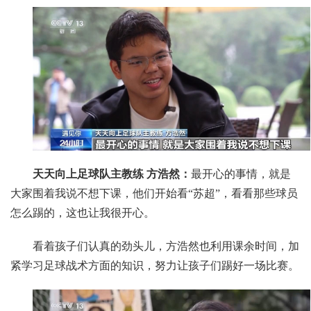
天天向上足球队主教练 方浩然：
最开心的事情，就是
大家围着我说不想下课，他们开始看“苏超”，看看那些球员
怎么踢的，这也让我很开心。
看着孩子们认真的劲头儿，方浩然也利用课余时间，加
紧学习足球战术方面的知识，努力让孩子们踢好一场比赛。