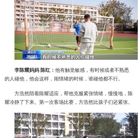
李陈耀妈妈 陈红：
他有触觉敏感，有时候或者不熟悉
的人碰他，他会这样，闹情绪的时候，谁碰他都不行。
方浩然陪着陈耀适应，帮他克服紧张情绪，慢慢地，陈
耀冷静了下来。第一次客场比赛，方浩然比孩子们还紧张。