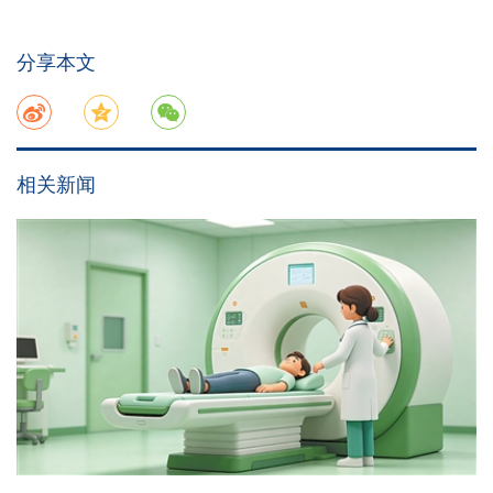
分享本文
相关新闻