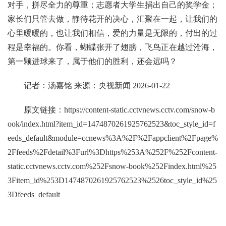
对手，拼尽全力的尊重；志愿者大学生捐出自己的奖学金；
家长们只管去做，静待花开的决心，汇聚在一起，让我们的
心里暖暖的，也让我们相信，爱的力量是无限的，付出的过
程是幸福的。你看，蝴蝶张开了翅膀，飞鸟正在越过沧海，
第一颗进球来了，属于他们的胜利，还会远吗？
记者：汤嘉铭 来源：央视新闻 2026-01-22
原文链接：
https://content-static.cctvnews.cctv.com/snow-b
ook/index.html?item_id=1474870261925762523&toc_style_id=f
eeds_default&module=ccnews%3A%2F%2Fappclient%2Fpage%
2Ffeeds%2Fdetail%3Furl%3Dhttps%253A%252F%252Fcontent-
static.cctvnews.cctv.com%252Fsnow-book%252Findex.html%25
3Fitem_id%253D1474870261925762523%2526toc_style_id%25
3Dfeeds_default