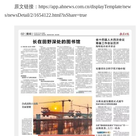
原文链接：
https://app.ahnews.com.cn/displayTemplate/new
s/newsDetail/2/1654122.html?isShare=true