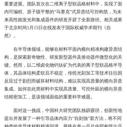
重要进展。团队首次在二维离子型软晶格材料中，实现了面
内可编程、原子级平整的“马赛克”式异质结可控构筑，为未
来高性能发光和集成器件的研发开辟了全新路径。相关成果
于北京时间1月15日在线发表于国际权威学术期刊《自
然》。
在半导体领域，能够在材料平面内横向精准构建异质结
构，是探索新奇物性、研发新型器件及推动器件微型化的关
键。然而，以二维卤化物钙钛矿为代表的离子型软晶格半导
体，其晶体结构柔软且不稳定，传统光刻加工等技术往往因
反应过于剧烈而破坏材料结构，难以实现高质量的横向异质
集成。如何在此类材料中实现高质量、可控外延的横向异质
结精密加工，是该领域面临的重要科学难题。
面对这一挑战，中国科大研究团队独辟蹊径，创新性地
提出并发展了一种引导晶体内应力“自刻蚀”新方法，将不同
种类的半导体材料精准回填，最终在单一晶片内部构筑出晶