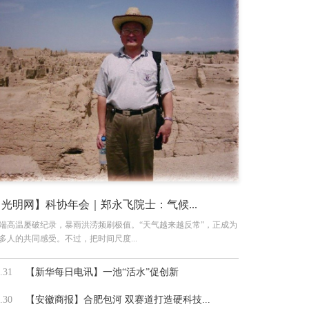
【光明网】科协年会｜郑永飞院士：气候...
端高温屡破纪录，暴雨洪涝频刷极值。“天气越来越反常”，正成为
多人的共同感受。不过，把时间尺度...
.31
【新华每日电讯】一池“活水”促创新
.30
【安徽商报】合肥包河 双赛道打造硬科技...