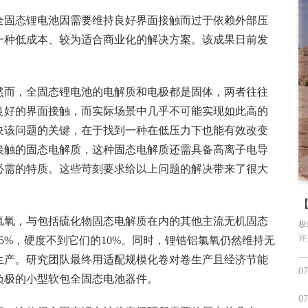
全固态锂电池因需要维持良好界面接触而过于依赖外部压
一种低成本、较为适合商业化的解决方案。该成果日前发
然而，全固态锂电池的电解质和电极都是固体，两者往往
良好的界面接触，而实际场景中几乎不可能实现如此高的
决该问题的关键，在于找到一种在低压力下也能有效改变
接触的固态电解质，这种固态电解质还需具备高离子电导
必需的特质。这些苛刻要求给以上问题的解决带来了很大
氯氧，与包括硫化物固态电解质在内的其他主流无机固态
极
许
5%，硬度不到它们的10%。同时，锂锆铝氯氧仍然维持无
生产。研究团队最终用适配规模化卷对卷生产且经济节能
07
负极的小型软包全固态电池器件。
07