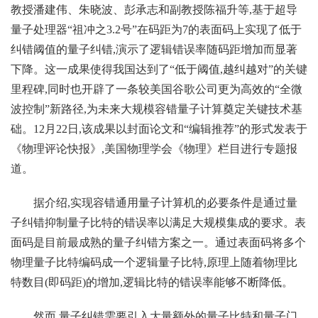
教授潘建伟、朱晓波、彭承志和副教授陈福升等,基于超导
量子处理器“祖冲之3.2号”在码距为7的表面码上实现了低于
纠错阈值的量子纠错,演示了逻辑错误率随码距增加而显著
下降。这一成果使得我国达到了“低于阈值,越纠越对”的关键
里程碑,同时也开辟了一条较美国谷歌公司更为高效的“全微
波控制”新路径,为未来大规模容错量子计算奠定关键技术基
础。12月22日,该成果以封面论文和“编辑推荐”的形式发表于
《物理评论快报》,美国物理学会《物理》栏目进行专题报
道。
据介绍,实现容错通用量子计算机的必要条件是通过量
子纠错抑制量子比特的错误率以满足大规模集成的要求。表
面码是目前最成熟的量子纠错方案之一。通过表面码将多个
物理量子比特编码成一个逻辑量子比特,原理上随着物理比
特数目(即码距)的增加,逻辑比特的错误率能够不断降低。
然而,量子纠错需要引入大量额外的量子比特和量子门