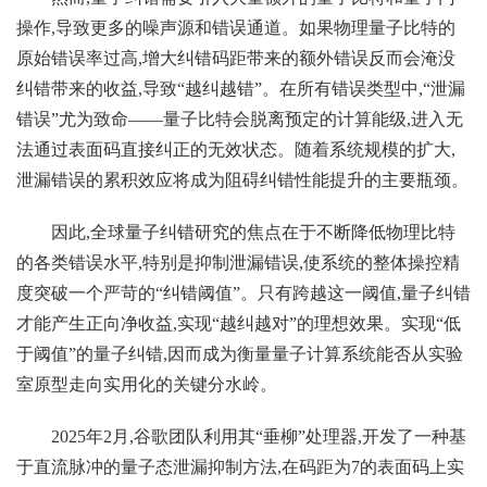
操作,导致更多的噪声源和错误通道。如果物理量子比特的
原始错误率过高,增大纠错码距带来的额外错误反而会淹没
纠错带来的收益,导致“越纠越错”。在所有错误类型中,“泄漏
错误”尤为致命——量子比特会脱离预定的计算能级,进入无
法通过表面码直接纠正的无效状态。随着系统规模的扩大,
泄漏错误的累积效应将成为阻碍纠错性能提升的主要瓶颈。
因此,全球量子纠错研究的焦点在于不断降低物理比特
的各类错误水平,特别是抑制泄漏错误,使系统的整体操控精
度突破一个严苛的“纠错阈值”。只有跨越这一阈值,量子纠错
才能产生正向净收益,实现“越纠越对”的理想效果。实现“低
于阈值”的量子纠错,因而成为衡量量子计算系统能否从实验
室原型走向实用化的关键分水岭。
2025年2月,谷歌团队利用其“垂柳”处理器,开发了一种基
于直流脉冲的量子态泄漏抑制方法,在码距为7的表面码上实