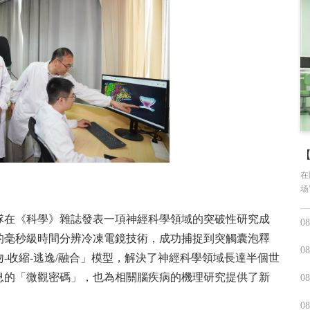
在
场
團隊在《科學》雜誌發表一項神經科學領域的突破性研究成
08
的毫秒級時間分辨冷凍電鏡技術，成功捕捉到突觸囊泡釋
08
-收縮-逃逸/融合」模型，解決了神經科學領域長達半個世
息的「微觀密碼」，也為相關腦疾病的機理研究提供了新
08
08