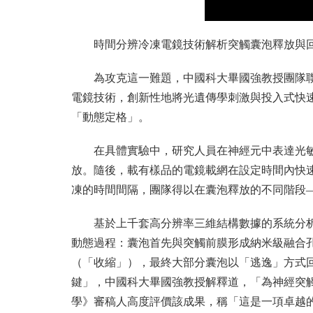
時間分辨冷凍電鏡技術解析突觸囊泡釋放與
為攻克這一難題，中國科大畢國強教授團隊
電鏡技術，創新性地將光遺傳學刺激與投入式快
「動態定格」。
在具體實驗中，研究人員在神經元中表達光
放。隨後，載有樣品的電鏡載網在設定時間內快
凍的時間間隔，團隊得以在囊泡釋放的不同階段—
基於上千套高分辨率三維結構數據的系統分
動態過程：囊泡首先與突觸前膜形成納米級融合
（「收縮」），最終大部分囊泡以「逃逸」方式
鍵」，中國科大畢國強教授解釋道，「為神經突
學》審稿人高度評價該成果，稱「這是一項卓越