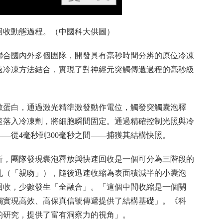
回收動態過程。（中國科大供圖）
聯合國內外多個團隊，開發具有毫秒時間分辨的原位冷凍
速冷凍方法結合，實現了對神經元突觸傳遞過程的毫秒級
敏蛋白，通過激光精準激發動作電位，觸發突觸囊泡釋
速落入冷凍劑，將細胞瞬間固定。通過精確控制光照與冷
—從4毫秒到300毫秒之間——捕獲其結構快照。
析，團隊發現囊泡釋放與快速回收是一個可分為三階段的
孔（「親吻」），隨後迅速收縮為表面積減半的小囊泡
回收，少數發生「全融合」。「這個中間收縮是一個關
觸實現高效、高保真信號傳遞提供了結構基礎」。《科
的研究，提供了富有洞察力的視角」。