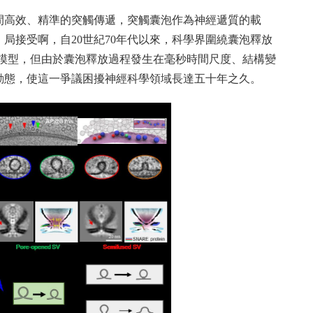
間高效、精準的突觸傳遞，突觸囊泡作為神經遞質的載
局接受啊，自20世紀70年代以來，科學界圍繞囊泡釋放
立模型，但由於囊泡釋放過程發生在毫秒時間尺度、結構變
動態，使這一爭議困擾神經科學領域長達五十年之久。