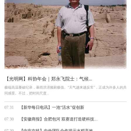
【光明网】科协年会｜郑永飞院士：气候...
极端高温屡破纪录，暴雨洪涝频刷极值。“天气越来越反常”，正成为许多人的共
同感受。不过，把时间尺度...
07.31
【新华每日电讯】一池“活水”促创新
07.30
【安徽商报】合肥包河 双赛道打造硬科技...
07.30
【中安在线】中外团队合作揭示水稻高效...