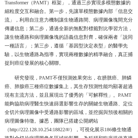
Transformer（PAMT）框架」，通過三步實現多模態數據的
細粒度交互和融合。第一步，先讓單模態數據內部「信息交
流」，利用自注意力機制讓生物通路間、病理圖像塊間充分
傳遞信息；第二步，通過全新的無配對標籤對比學習方法，
讓生物通路和病理圖像塊的語義信息對齊，確保兩者「說同
一種語言」；第三步，遵循「基因型決定表型」的醫學先
驗，以生物通路為指導，實現兩種數據的精準融合，真正捕
捉到癌症發展的核心關聯。
研究發現，PAMT不僅預測效果突出，在膀胱癌、肺鱗
癌、肺腺癌三種癌症數據集上，其生存預測性能均顯著超過
現有主流方法，並且展現出了優秀的「可解釋性」。PAMT
能夠協助病理醫生快速篩選影響生存的關鍵生物通路、定位
全切片病理圖像中受通路影響的區域，並挖掘與預後相關的
病理圖像特徵。據悉，團隊已搭建公開網站
（http://222.128.10.254:18822/#/），可視化展示186條生物通