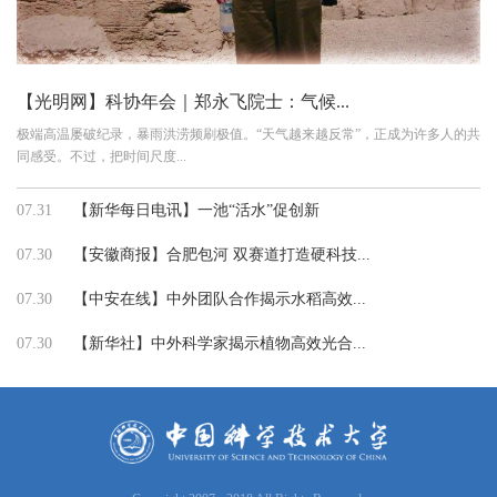
【光明网】科协年会｜郑永飞院士：气候...
极端高温屡破纪录，暴雨洪涝频刷极值。“天气越来越反常”，正成为许多人的共
同感受。不过，把时间尺度...
07.31
【新华每日电讯】一池“活水”促创新
07.30
【安徽商报】合肥包河 双赛道打造硬科技...
07.30
【中安在线】中外团队合作揭示水稻高效...
07.30
【新华社】中外科学家揭示植物高效光合...