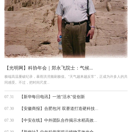
【光明网】科协年会｜郑永飞院士：气候...
极端高温屡破纪录，暴雨洪涝频刷极值。“天气越来越反常”，正成为许多人的共
同感受。不过，把时间尺度...
07.31
【新华每日电讯】一池“活水”促创新
07.30
【安徽商报】合肥包河 双赛道打造硬科技...
07.30
【中安在线】中外团队合作揭示水稻高效...