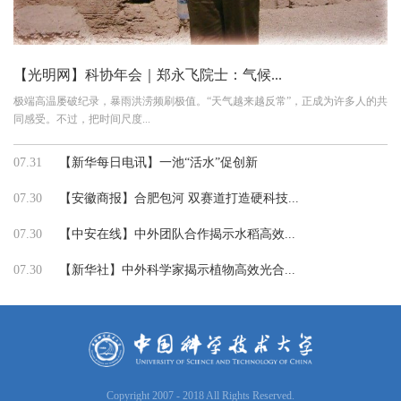
【光明网】科协年会｜郑永飞院士：气候...
极端高温屡破纪录，暴雨洪涝频刷极值。“天气越来越反常”，正成为许多人的共
同感受。不过，把时间尺度...
07.31
【新华每日电讯】一池“活水”促创新
07.30
【安徽商报】合肥包河 双赛道打造硬科技...
07.30
【中安在线】中外团队合作揭示水稻高效...
07.30
【新华社】中外科学家揭示植物高效光合...
Copyright 2007 - 2018 All Rights Reserved.