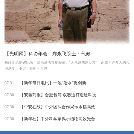
【光明网】科协年会｜郑永飞院士：气候...
极端高温屡破纪录，暴雨洪涝频刷极值。“天气越来越反常”，正成为许多人的共
同感受。不过，把时间尺度...
07.31
【新华每日电讯】一池“活水”促创新
07.30
【安徽商报】合肥包河 双赛道打造硬科技...
07.30
【中安在线】中外团队合作揭示水稻高效...
07.30
【新华社】中外科学家揭示植物高效光合...