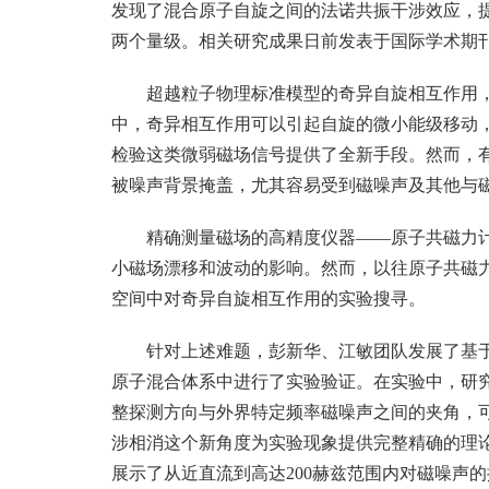
发现了混合原子自旋之间的法诺共振干涉效应，
两个量级。相关研究成果日前发表于国际学术期
超越粒子物理标准模型的奇异自旋相互作用
中，奇异相互作用可以引起自旋的微小能级移动
检验这类微弱磁场信号提供了全新手段。然而，
被噪声背景掩盖，尤其容易受到磁噪声及其他与
精确测量磁场的高精度仪器——原子共磁力
小磁场漂移和波动的影响。然而，以往原子共磁
空间中对奇异自旋相互作用的实验搜寻。
针对上述难题，彭新华、江敏团队发展了基
原子混合体系中进行了实验验证。在实验中，研
整探测方向与外界特定频率磁噪声之间的夹角，
涉相消这个新角度为实验现象提供完整精确的理
展示了从近直流到高达200赫兹范围内对磁噪声