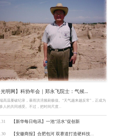
【光明网】科协年会｜郑永飞院士：气候...
端高温屡破纪录，暴雨洪涝频刷极值。“天气越来越反常”，正成为
多人的共同感受。不过，把时间尺度...
.31
【新华每日电讯】一池“活水”促创新
.30
【安徽商报】合肥包河 双赛道打造硬科技...