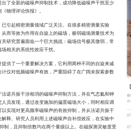
提出了全新的磁噪声抑制技术，成功降低磁噪声干扰至少
刊《物理评论快报》。
，已引起精密测量领域广泛关注。在很多精密测量实验
，从而等效为作用在自旋上的磁场，极弱磁场测量技术为
有关研究普遍面临一个巨大挑战：磁场信号极其微弱，常
磁场相关的系统性效应干扰。
计提供了一个重要解决方案，它利用两种不同的自旋来减
力计仅对低频磁噪声有效，严重阻碍了在广阔未探索参数
于法诺共振干涉相消的磁噪声抑制方法，并在气态氦和钾
极
许
究人员发现，通过改变施加的偏置磁场大小，同时相应调
可以实现对更高频率磁噪声的有效抑制，并从法诺共振干
07
论解释。研究人员利用上述磁噪声自补偿效应，在实验中
的抑制，且抑制倍数均在两个量级以上。在磁探测灵敏度受
07