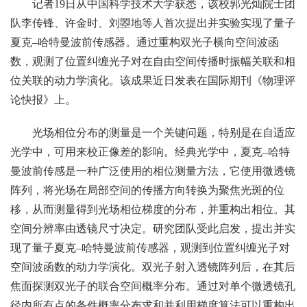
记者19日从中国科学技术大学获悉，该校郭光灿院士团
队李传锋、许金时、刘曌地等人首次提出并实验实现了量子
夏克–哈特曼波前传感器。通过重构双光子横向空间波函
数，观测了位置纠缠光子对在自由空间传播时振幅关联和相
位关联的动力学演化。该成果近日发表在国际期刊《物理评
论快报》上。
光场相位分布的测量是一个关键问题，特别是在自适应
光学中，可用来校正像差的影响。经典光学中，夏克–哈特
曼波前传感是一种广泛使用的相位测量方法，它使用微透镜
阵列，将光场在局部空间的传播方向转换为聚焦光斑的位
移，从而测量得到光场相位梯度的分布，并重构出相位。其
空间分辨率由透镜尺寸决定。研究团队受此启发，提出并实
现了量子夏克–哈特曼波前传感器，观测到位置纠缠光子对
空间波函数的动力学演化。双光子射入透镜阵列后，在其后
焦面探测双光子的联合空间概率分布。通过对单个微透镜孔
径内所有点的条件概率分布求和并利用梯度算法可以重构出