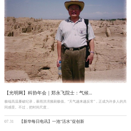
【光明网】科协年会｜郑永飞院士：气候...
极端高温屡破纪录，暴雨洪涝频刷极值。“天气越来越反常”，正成为许多人的共
同感受。不过，把时间尺度...
07.31
【新华每日电讯】一池“活水”促创新