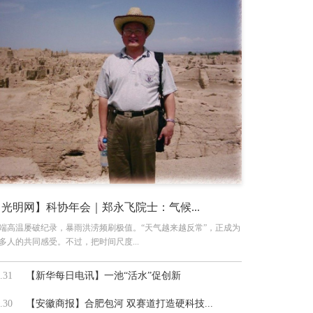
【光明网】科协年会｜郑永飞院士：气候...
端高温屡破纪录，暴雨洪涝频刷极值。“天气越来越反常”，正成为
多人的共同感受。不过，把时间尺度...
.31
【新华每日电讯】一池“活水”促创新
.30
【安徽商报】合肥包河 双赛道打造硬科技...