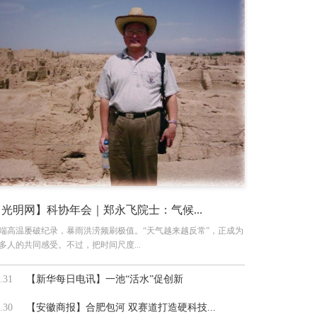
【光明网】科协年会｜郑永飞院士：气候...
端高温屡破纪录，暴雨洪涝频刷极值。“天气越来越反常”，正成为
多人的共同感受。不过，把时间尺度...
.31
【新华每日电讯】一池“活水”促创新
.30
【安徽商报】合肥包河 双赛道打造硬科技...