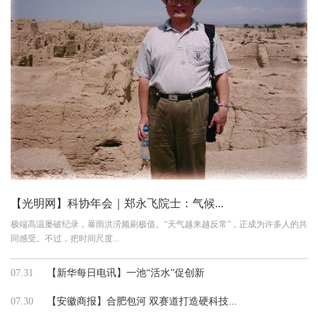
【光明网】科协年会｜郑永飞院士：气候...
极端高温屡破纪录，暴雨洪涝频刷极值。“天气越来越反常”，正成为许多人的共
同感受。不过，把时间尺度...
07.31
【新华每日电讯】一池“活水”促创新
07.30
【安徽商报】合肥包河 双赛道打造硬科技...