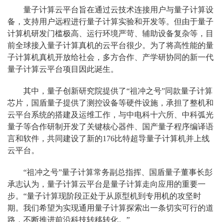
量子计算云平台旨在通过云技术连接用户与量子计算设
备，支持用户远程进行量子计算实验和开发等。但由于量子
计算机研发门槛极高、运行环境严苛、辅助设备复杂等，目
前全球接入量子计算真机的云平台很少。为了将高性能的量
子计算机真机开放给社会，多方合作、产学研协同的新一代
量子计算云平台项目因此诞生。
其中，量子创新研究院提供了“祖冲之号”同款量子计算
芯片，国盾量子提供了测控设备等硬件设施，承担了整机和
云平台系统的搭建及运维工作，与中电科十六所、中科弧光
量子等合作研制开发了关键核心器件、国产量子程序编译语
言和软件，共同建设了新的176比特超导量子计算机并上线
云平台。
“祖冲之号”量子计算常务副总指挥、国盾量子董事长彭
承志认为，量子计算云平台是量子计算走向应用的重要一
步。“量子计算现阶段正处于从原型机到专用机的攻坚时
期。我们希望为实现通用量子计算探索出一条切实可行的道
路，不断推进前沿科技转移转化。”