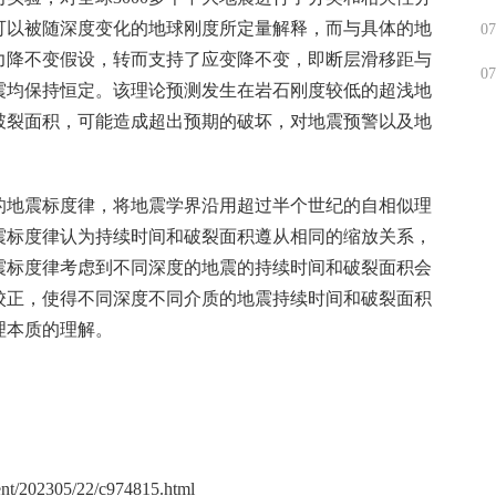
可以被随深度变化的地球刚度所定量解释，而与具体的地
07
力降不变假设，转而支持了应变降不变，即断层滑移距与
07
震均保持恒定。该理论预测发生在岩石刚度较低的超浅地
破裂面积，可能造成超出预期的破坏，对地震预警以及地
的地震标度律，将地震学界沿用超过半个世纪的自相似理
震标度律认为持续时间和破裂面积遵从相同的缩放关系，
震标度律考虑到不同深度的地震的持续时间和破裂面积会
校正，使得不同深度不同介质的地震持续时间和破裂面积
理本质的理解。
tent/202305/22/c974815.html