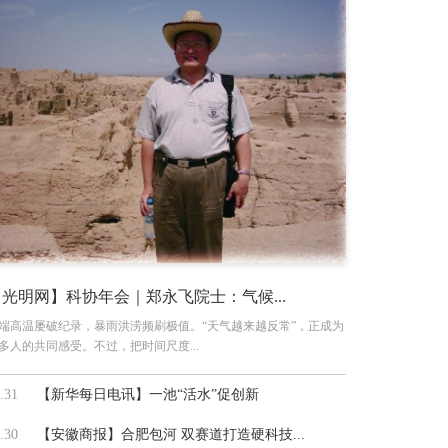
【光明网】科协年会｜郑永飞院士：气候...
端高温屡破纪录，暴雨洪涝频刷极值。“天气越来越反常”，正成为
多人的共同感受。不过，把时间尺度...
.31
【新华每日电讯】一池“活水”促创新
.30
【安徽商报】合肥包河 双赛道打造硬科技...