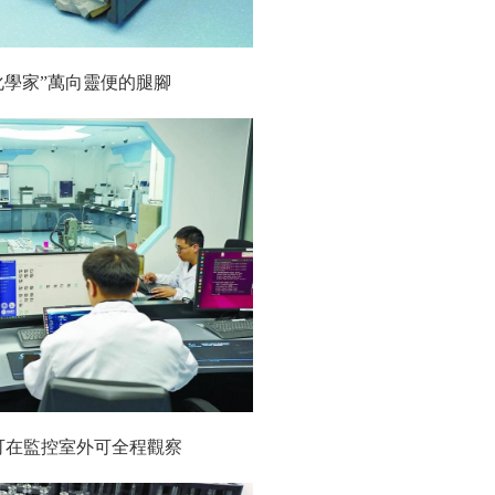
化學家”萬向靈便的腿腳
可在監控室外可全程觀察