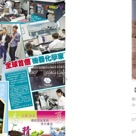
极
许
07
07