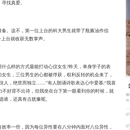
，寻找真爱。
准备。这不，第一位上台的科大男生就带了瓶酱油作信
一上台就收获无数掌声。
用什么样的方式最能打动心仪女生?昨天，单身学子的表
的女生，三位男生的心都被俘获，权利反转的机会来了，
佳人，绝世而独立……”有人朗诵诗歌表达心中爱慕;“我喜
忆力不好背不出诗，但我坐在台下第一眼看到你的时候，就
极
选谁，还真有点犹豫呢。
许
07
07
有效率一些，因为每位异性要在八分钟内面对八位异性，