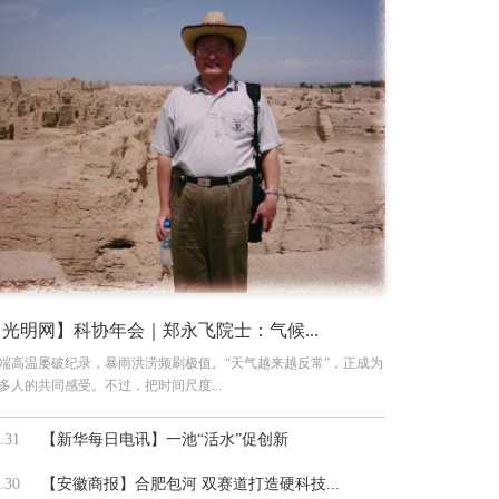
【光明网】科协年会｜郑永飞院士：气候...
端高温屡破纪录，暴雨洪涝频刷极值。“天气越来越反常”，正成为
多人的共同感受。不过，把时间尺度...
.31
【新华每日电讯】一池“活水”促创新
.30
【安徽商报】合肥包河 双赛道打造硬科技...