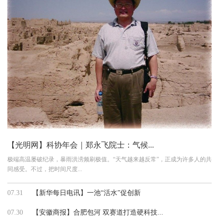
【光明网】科协年会｜郑永飞院士：气候...
极端高温屡破纪录，暴雨洪涝频刷极值。“天气越来越反常”，正成为许多人的共
同感受。不过，把时间尺度...
07.31
【新华每日电讯】一池“活水”促创新
07.30
【安徽商报】合肥包河 双赛道打造硬科技...