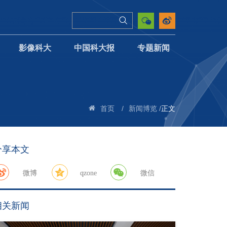
影像科大
中国科大报
专题新闻
/
/
正文
首页
新闻博览
分享本文
微博
qzone
微信
相关新闻