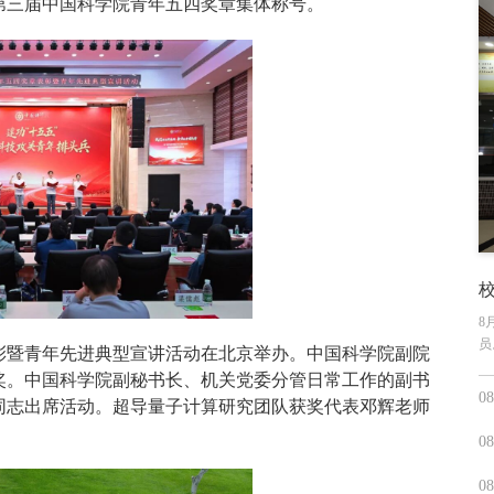
第三届中国科学院青年五四奖章集体称号。
8
员
彰暨青年先进典型宣讲活动在北京举办。中国科学院副院
奖。中国科学院副秘书长、机关党委分管日常工作的副书
08
同志出席活动。超导量子计算研究团队获奖代表邓辉老师
08
08