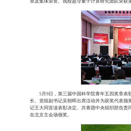
章及集体荣誉。我校超导量子计算研究团队荣获
5月9日，第三届中国科学院青年五四奖章表
长、党组副书记吴朝晖出席活动并为获奖代表颁
记王大同宣读表彰决定。共青团中央组织部负责
在北京主会场领奖。