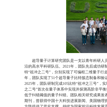
超导量子计算研究团队是一支以青年科研人员
沿的高水平科研队伍。2021年，团队先后成功研制
特“祖冲之二号”，分别实现了可编程二维量子行走，
年，团队实现了51个超导量子比特簇态制备和验
2025年，团队研制完成105比特“祖冲之三号”
之二号”首次在量子体系中实现并探测高阶非平衡拓
低于纠错阈值的量子纠错。团队相关研究成果发
期刊，曾获得中国十大科技进展新闻、美国物理
方阵提供了坚实支撑，持续为国家前沿科技发展