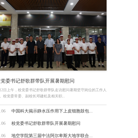
校党委书记舒歌群带队开展暑期慰问
月2日上午，校党委书记舒歌群带队走访慰问暑期坚守岗位的工作人
。校党委常委、副校长邓建松及相关职...
.06
中国科大揭示静水压作用下上皮细胞鼓包...
.06
校党委书记舒歌群带队开展暑期慰问
.06
地空学院第三届中法阿尔卑斯大地学联合...