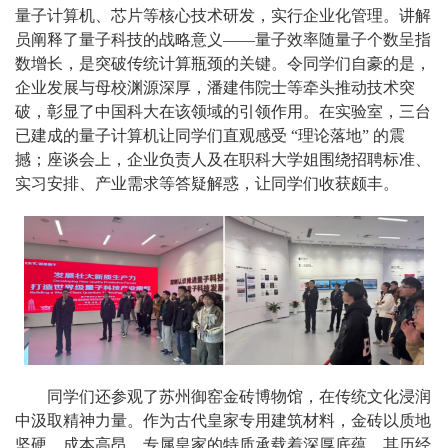
量子计算机、芯片等核心技术研发，实行企业化管理。讲解
员阐释了量子科技的战略意义——量子效率随量子个数呈指
数增长，是突破传统计算瓶颈的关键。令同学们自豪的是，
企业发展与母校渊源深厚，潘建伟院士等牵头推动技术突
破，彰显了中国科大在该领域的引领作用。在实验室，三台
已建成的量子计算机让同学们直观感受 “理论落地” 的震
撼；座谈会上，企业负责人及在职科大学姐围绕招聘标准、
实习安排、产业需求等答疑解惑，让同学们收获颇丰。
同学们还参观了苏州御窑金砖博物馆，在传统文化浸润
中汲取精神力量。作为古代皇家专用建筑材料，金砖以质地
坚硬、成本高昂、专属皇家的特质承载着深厚底蕴，其历经