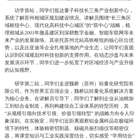
访学首站，同学们抵达量子科技长三角产业创新中心，
系统了解苏州相城区规划建设情况。讲解员围绕“长三角区
域枢纽中心、现代化高科技中心城区”的“双中心”战略，梳
理相城从2001年撤县建区到深耕数字金融、智能车联网等未
来产业的发展脉络。其依托苏州北站高铁枢纽的核心区位优
势，以及比亚迪等企业扎堆落地的产业生态，让同学们直观
认识到区域规划对科技创新的支撑作用。在动态沙盘与未来
发展演示环节，同学们进一步拓宽了对区域经济与产业升级
的认知视野。
研学第二站，同学们走进魏桥（苏州）轻量化研究院有
限公司。作为世界五百强企业，魏桥以轻量化系统解决方案
为核心业务。在讲解员引导下，同学们了解到企业从油棉加
工到铝合金制造，再到构建综合工业体系的转型历程，其
“从规模引领向技术引领、价值引领转型” 的战略方向令人印
象深刻。在实验室，同学们近距离观察铝金属样品在极端环
境下的特性，体验精密切割器、核磁共振扫描仪等精密仪
器，将课堂知识与工业实践深度结合，切实感受 “学用结合”