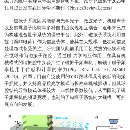
磁力系统中实现宽带磁声混合频率梳。该研究成果于2025年
11月13日发表在国际学术期刊《PhysicsReviewLetters》。
磁振子系统因其能够与光学光子、微波光子、机械声子
以及超导量子比特等多种自由度实现相互耦合，近年来已成
为构建混合量子系统的理想平台。此外，磁振子系统利用自
旋（而非电荷）作为信息载体，使其在大规模、低功耗信息
处理领域备受关注。研究团队此前采用工艺成熟的钇铁石榴
石微球作为磁振子微腔，通过磁-力学相互作用，在具有机
械模式的谐振腔中实验产生了磁振子频率梳，解锁了磁子频
率梳用于传感和计量的潜力(Phys. Rev. Lett. 131, 243601
(2023))。然而，目前广泛使用的YIG微球虽具有较低的磁振
子损耗，并支持高品质光学模式与长寿命机械振动，但其球
腔结构导致模式体积较大、非线性系数较低，从而限制了磁
子频率梳的频谱宽度，也制约了磁振子系统向大规模、可扩
展方向的发展。