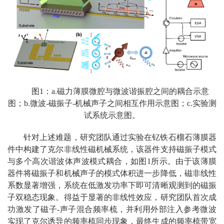
图1：a.磁力薄膜微腔与微波谐振腔之间的耦合示意
图；b.微波-磁振子-机械声子之间相互作用示意图；c.实验测
试系统示意图。
针对上述难题，研究团队通过实验在钇铁石榴石薄膜器
件中构建了克尔非线性磁机械系统，该器件支持磁振子模式
与多个高次谐波体声波模式耦合，如图1所示。由于该薄膜
器件将磁振子和机械声子的模式体积进一步降低，磁非线性
系数显著增强，系统在低激发功率下即可清晰观测到的磁振
子双稳态现象。得益于显著的非线性效应，研究团队首次成
功激发了磁子-声子混合频率梳，并利用外部注入参考微波
实现了克尔诱导的频率梳同步现象，最终生成的频率梳带宽