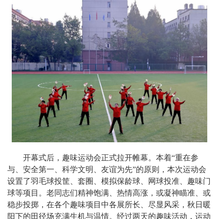
开幕式后，趣味运动会正式拉开帷幕。本着“重在参
与、安全第一、科学文明、友谊为先”的原则，本次运动会
设置了羽毛球投筐、套圈、模拟保龄球、网球投准、趣味门
球等项目。老同志们精神饱满、热情高涨，或凝神瞄准、或
稳步投掷，在各个趣味项目中各展所长、尽显风采，秋日暖
阳下的田径场充满生机与温情。经过两天的趣味活动，运动