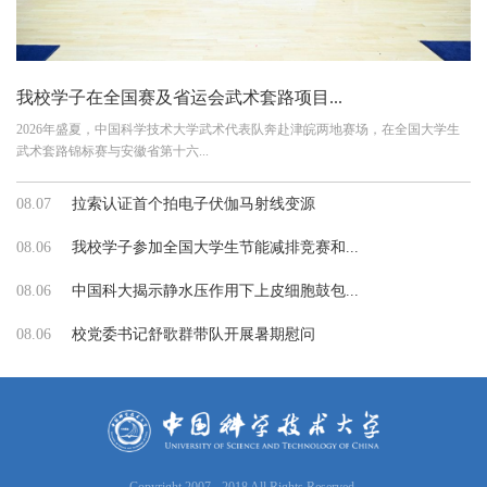
我校学子在全国赛及省运会武术套路项目...
2026年盛夏，中国科学技术大学武术代表队奔赴津皖两地赛场，在全国大学生
武术套路锦标赛与安徽省第十六...
08.07
拉索认证首个拍电子伏伽马射线变源
08.06
我校学子参加全国大学生节能减排竞赛和...
08.06
中国科大揭示静水压作用下上皮细胞鼓包...
08.06
校党委书记舒歌群带队开展暑期慰问