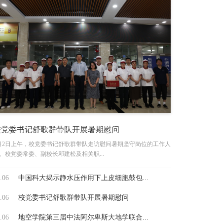
校党委书记舒歌群带队开展暑期慰问
月2日上午，校党委书记舒歌群带队走访慰问暑期坚守岗位的工作人
。校党委常委、副校长邓建松及相关职...
.06
中国科大揭示静水压作用下上皮细胞鼓包...
.06
校党委书记舒歌群带队开展暑期慰问
.06
地空学院第三届中法阿尔卑斯大地学联合...