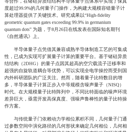
等合作，在锗硅异质结结构半导体量子点体系中实现了保真
度超过99.9%的几何量子门操作，为构建大规模容错量子计
算处理器提供了关键技术。研究成果以“High-fidelity
geometric quantum gates exceeding 99.9% in germanium
quantum dots” 为题，于8月26日在线发表在国际知名期刊
《自然通讯》上。
半导体量子点凭借其兼容成熟半导体制造工艺的可集成
性，已成为实现可扩展量子计算的重要平台。基于锗硅异质
结结构（2DHG）的量子点因其超高的空穴载流子迁移率和
超强的自旋轨道耦合等优势，可以实现全电学操控而受到国
内外科研团队的广泛关注。然而，随着量子比特数目的增
多，半导体量子计算正步入中等规模含噪声量子（NISQ）
时代。在大规模量子比特阵列中，不同比特面临的噪声环境
差异巨大，亟需开发高保真度、强噪声鲁棒性的量子比特操
作方案。
与传统量子门依赖动力学相位累积不同，几何量子门通
过参数空间中演化路径的几何形状来确定几何相位，几何相