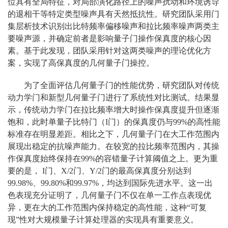
位具有全局特征，对局部演化路径上的噪声扰动和环境诱导
的退相干等特定类型噪声具有天然抵抗性。研究团队采用门
集层析技术识别出比特频率偏移噪声和拉比频率噪声两类主
要噪声源，并确定前者是影响量子门操作保真度的核心因
素。基于此发现，团队采用针对这两类噪声的理论优化方
案，实现了高保真度的几何量子门操控。
为了全面评估几何量子门的性能优势，研究团队对传统
动力学门和新型几何量子门进行了系统性对比测试。结果显
示，传统动力学门在拉比频率增大时操作保真度提升但逐渐
饱和，此时单量子比特门（I门）的保真度仍与99%的高性能
标准存在明显差距。相比之下，几何量子门在大工作范围内
展现出稳定的抗噪声能力。在较宽的拉比频率范围内，
其操
作保真度始终保持在99%的容错量子计算阈值之上。更为重
要的是， I门、X/2门、Y/2门的最高保真度分别达到
99.98%、99.80%和99.97%，均达到国际先进水平。这一出
色表现充分证明了，几何量子门不仅在单一工作点表现优
异，更在大的工作范围内保持稳定的高性能，这种“可复
现”性对大规模量子计算处理器的实现具有重要意义。