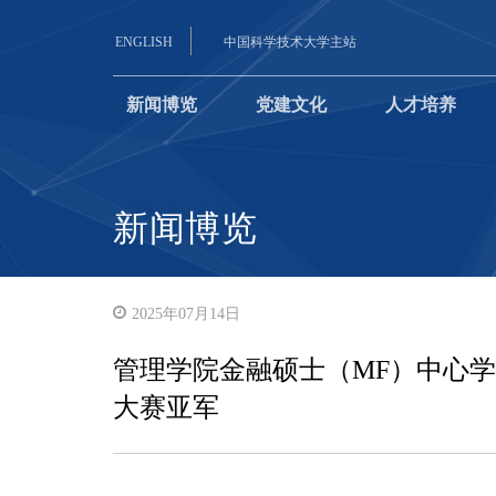
ENGLISH
中国科学技术大学主站
新闻博览
党建文化
人才培养
新闻博览
2025年07月14日
管理学院金融硕士（MF）中心
大赛亚军