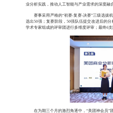
业分析实践，推动人工智能与产业需求的深度融
赛事采用严格的“初赛-复赛-决赛”三级选拔
选出50强；复赛阶段，50强队伍提交改进后的分
学术专家组成的评审团进行多维度评审；最终6
在为期三个月的激烈角逐中，“美团神会员”