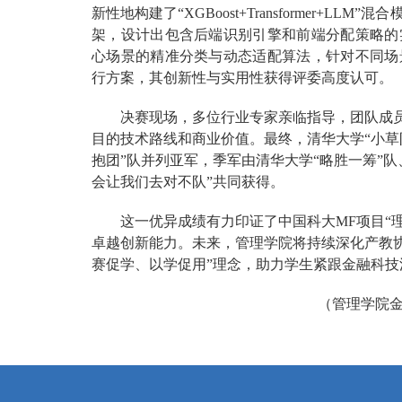
新性地构建了“XGBoost+Transformer+
架，设计出包含后端识别引擎和前端分配策略的
心场景的精准分类与动态适配算法，针对不同场
行方案，其创新性与实用性获得评委高度认可。
决赛现场，多位行业专家亲临指导，团队成
目的技术路线和商业价值。最终，清华大学“小草
抱团”队并列亚军，季军由清华大学“略胜一筹”队
会让我们去对不队”共同获得。
这一优异成绩有力印证了中国科大MF项目“
卓越创新能力。未来，管理学院将持续深化产教
赛促学、以学促用”理念，助力学生紧跟金融科
（管理学院金