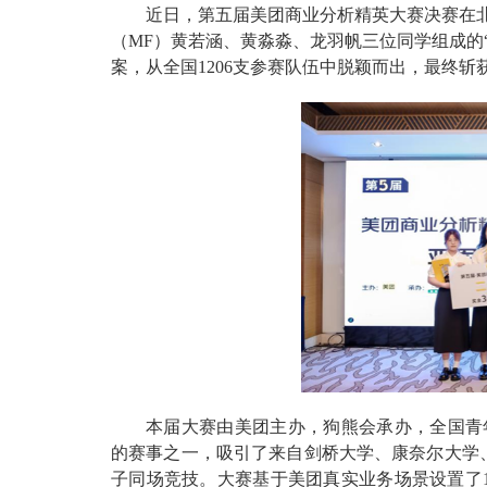
近日，第五届美团商业分析精英大赛决赛在北
（MF）黄若涵、黄淼淼、龙羽帆三位同学组成的
案，从全国1206支参赛队伍中脱颖而出，最终斩
本届大赛由美团主办，狗熊会承办，全国青
的赛事之一，吸引了来自剑桥大学、康奈尔大学、清
子同场竞技。大赛基于美团真实业务场景设置了1