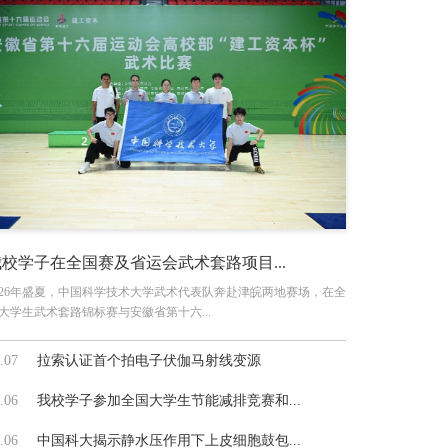
我校学子在全国赛及省运会武术套路项目...
026年盛夏，中国科学技术大学武术代表队奔赴津皖两地赛场，在全
大学生武术套路锦标赛与安徽省第十六...
.07
拉索认证首个拍电子伏伽马射线变源
.06
我校学子参加全国大学生节能减排竞赛和...
.06
中国科大揭示静水压作用下上皮细胞鼓包...