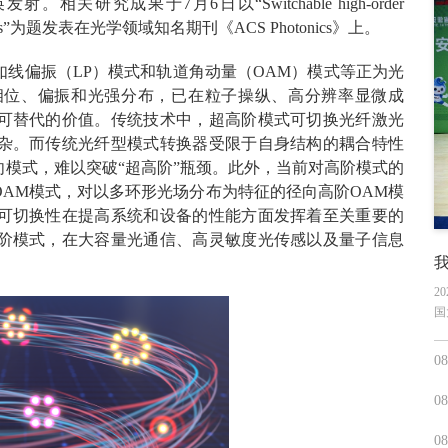
究成果于7月6日以“Switchable high-order
 distinct modes”为题发表在光学领域知名期刊《ACS Photonics》上。
线偏振（LP）模式和轨道角动量（OAM）模式等正为光
相位、偏振和光强分布，已在粒子操纵、高分辨率显微成
可替代的价值。传统技术中，超高阶模式可切换光纤激光
杂。而传统光纤型模式转换器受限于自身结构的耦合特性
模式，难以突破“超高阶”瓶颈。此外，当前对高阶模式的
AM模式，对以多环形光场分布为特征的径向高阶OAM模
可切换性在提高系统和设备的性能方面发挥着至关重要的
阶模式，在大容量光通信、高灵敏度光传感以及量子信息
2
国
08
08
08