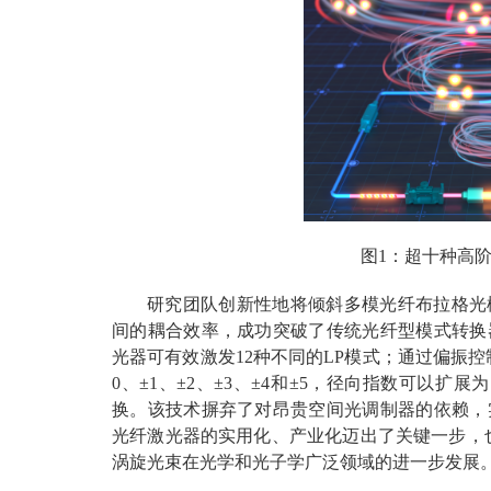
图1：超十种高
研究团队创新性地将倾斜多模光纤布拉格光
间的耦合效率，成功突破了传统光纤型模式转换
光器可有效激发12种不同的LP模式；通过偏振控
0、±1、±2、±3、±4和±5，径向指数可以
换。该技术摒弃了对昂贵空间光调制器的依赖，
光纤激光器的实用化、产业化迈出了关键一步，
涡旋光束在光学和光子学广泛领域的进一步发展