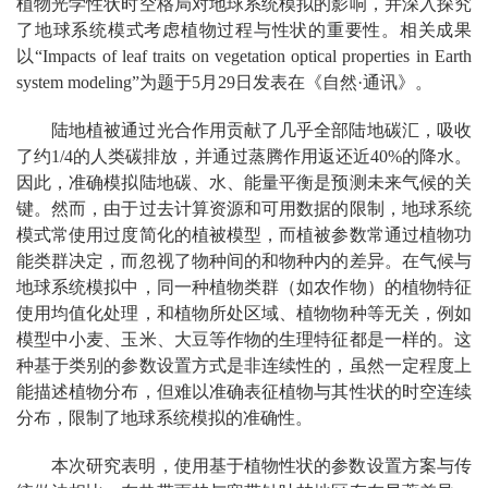
植物光学性状时空格局对地球系统模拟的影响，并深入探究
了地球系统模式考虑植物过程与性状的重要性。相关成果
以“Impacts of leaf traits on vegetation optical properties in Earth
system modeling”为题于5月29日发表在《自然·通讯》。
陆地植被通过光合作用贡献了几乎全部陆地碳汇，吸收
了约1/4的人类碳排放，并通过蒸腾作用返还近40%的降水。
因此，准确模拟陆地碳、水、能量平衡是预测未来气候的关
键。然而，由于过去计算资源和可用数据的限制，地球系统
模式常使用过度简化的植被模型，而植被参数常通过植物功
能类群决定，而忽视了物种间的和物种内的差异。在气候与
地球系统模拟中，同一种植物类群（如农作物）的植物特征
使用均值化处理，和植物所处区域、植物物种等无关，例如
模型中小麦、玉米、大豆等作物的生理特征都是一样的。这
种基于类别的参数设置方式是非连续性的，虽然一定程度上
能描述植物分布，但难以准确表征植物与其性状的时空连续
分布，限制了地球系统模拟的准确性。
本次研究表明，使用基于植物性状的参数设置方案与传