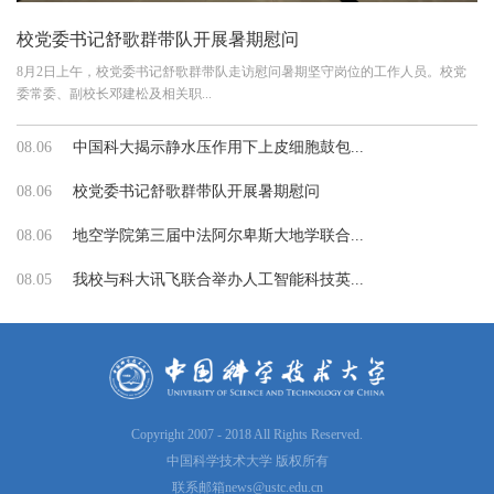
校党委书记舒歌群带队开展暑期慰问
8月2日上午，校党委书记舒歌群带队走访慰问暑期坚守岗位的工作人员。校党
委常委、副校长邓建松及相关职...
08.06
中国科大揭示静水压作用下上皮细胞鼓包...
08.06
校党委书记舒歌群带队开展暑期慰问
08.06
地空学院第三届中法阿尔卑斯大地学联合...
08.05
我校与科大讯飞联合举办人工智能科技英...
Copyright 2007 - 2018 All Rights Reserved.
中国科学技术大学 版权所有
联系邮箱
news@ustc.edu.cn