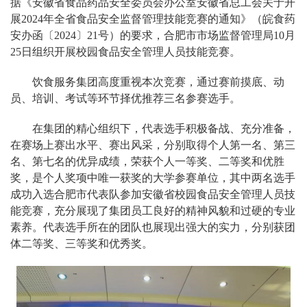
据《安徽省食品药品安全委员会办公室安徽省总工会关于开
展2024年全省食品安全监督管理技能竞赛的通知》（皖食药
安办函〔2024〕21号）的要求，合肥市市场监督管理局10月
25日组织开展校园食品安全管理人员技能竞赛。
饮食服务集团高度重视本次竞赛，通过赛前摸底、动
员、培训、考试等环节择优推荐三名参赛选手。
在集团的精心组织下，代表选手积极备战、充分准备，
在赛场上赛出水平、赛出风采，分别取得个人第一名、第三
名、第七名的优异成绩，荣获个人一等奖、二等奖和优胜
奖，是个人奖项中唯一获奖的大学参赛单位，其中两名选手
成功入选合肥市代表队参加安徽省校园食品安全管理人员技
能竞赛，充分展现了集团员工良好的精神风貌和过硬的专业
素养。代表选手所在的团队也展现出强大的实力，分别获团
体二等奖、三等奖和优秀奖。