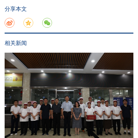
分享本文
相关新闻