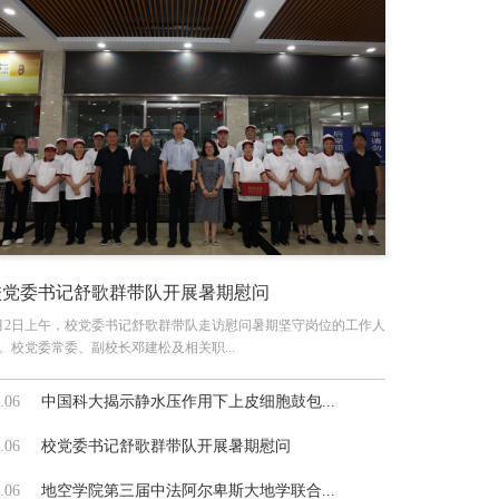
校党委书记舒歌群带队开展暑期慰问
月2日上午，校党委书记舒歌群带队走访慰问暑期坚守岗位的工作人
。校党委常委、副校长邓建松及相关职...
.06
中国科大揭示静水压作用下上皮细胞鼓包...
.06
校党委书记舒歌群带队开展暑期慰问
.06
地空学院第三届中法阿尔卑斯大地学联合...