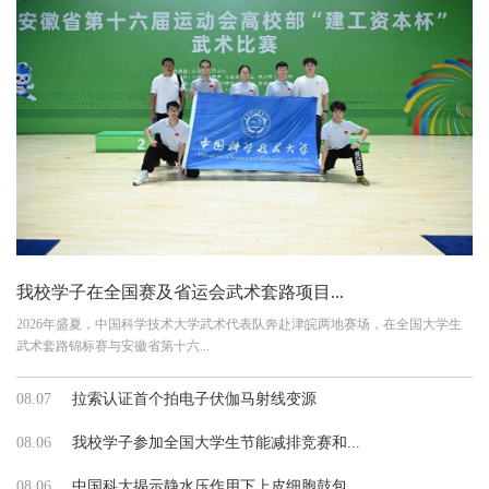
我校学子在全国赛及省运会武术套路项目...
2026年盛夏，中国科学技术大学武术代表队奔赴津皖两地赛场，在全国大学生
武术套路锦标赛与安徽省第十六...
08.07
拉索认证首个拍电子伏伽马射线变源
08.06
我校学子参加全国大学生节能减排竞赛和...
08.06
中国科大揭示静水压作用下上皮细胞鼓包...