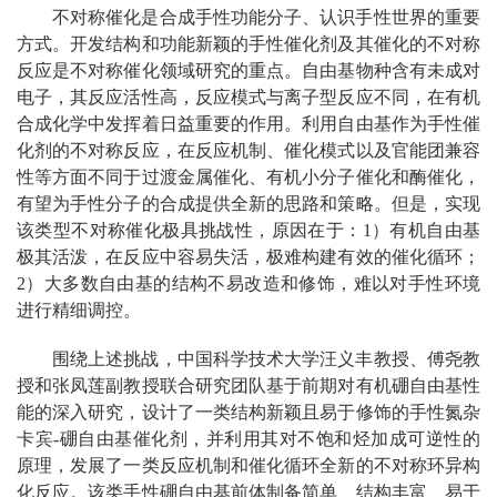
不对称催化是合成手性功能分子、认识手性世界的重要
方式。开发结构和功能新颖的手性催化剂及其催化的不对称
反应是不对称催化领域研究的重点。自由基物种含有未成对
电子，其反应活性高，反应模式与离子型反应不同，在有机
合成化学中发挥着日益重要的作用。利用自由基作为手性催
化剂的不对称反应，在反应机制、催化模式以及官能团兼容
性等方面不同于过渡金属催化、有机小分子催化和酶催化，
有望为手性分子的合成提供全新的思路和策略。但是，实现
该类型不对称催化极具挑战性，原因在于：1）有机自由基
极其活泼，在反应中容易失活，极难构建有效的催化循环；
2）大多数自由基的结构不易改造和修饰，难以对手性环境
进行精细调控。
围绕上述挑战，中国科学技术大学汪义丰教授、傅尧教
授和张凤莲副教授联合研究团队基于前期对有机硼自由基性
能的深入研究，设计了一类结构新颖且易于修饰的手性氮杂
卡宾-硼自由基催化剂，并利用其对不饱和烃加成可逆性的
原理，发展了一类反应机制和催化循环全新的不对称环异构
化反应。该类手性硼自由基前体制备简单、结构丰富、易于