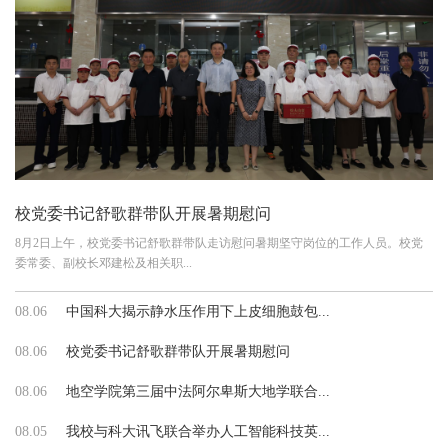
校党委书记舒歌群带队开展暑期慰问
8月2日上午，校党委书记舒歌群带队走访慰问暑期坚守岗位的工作人员。校党
委常委、副校长邓建松及相关职...
08.06
中国科大揭示静水压作用下上皮细胞鼓包...
08.06
校党委书记舒歌群带队开展暑期慰问
08.06
地空学院第三届中法阿尔卑斯大地学联合...
08.05
我校与科大讯飞联合举办人工智能科技英...