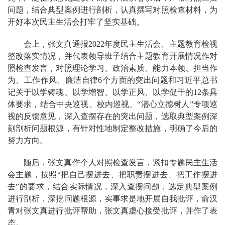
问题，结合典型案例进行剖析，认真撰写对照检查材料，为
开好本次民主生活会打牢了坚实基础。
会上，张文真通报2022年度民主生活会、主题教育检视
整改落实情况，并代表领导班子结合主题教育开展情况作对
照检查发言，对照理论学习、政治素质、能力本领、担当作
为、工作作风、廉洁自律6个方面的突出问题和习近平总书
记关于以学铸魂、以学增智、以学正风、以学促干的12条具
体要求，结合中央巡视、校内巡视、“潜心立德树人”专项巡
视的反馈意见，深入查摆存在的突出问题，选取典型案例深
刻剖析问题根源，有针对性地制定整改措施，明确了今后的
努力方向。
随后，张文真作个人对照检查发言，紧扣专题民主生活
会主题，按照“把自己摆进去、把职责摆进去、把工作摆进
去”的要求，结合实际情况，深入查摆问题，选定典型案例
进行剖析，深挖问题根源，实事求是地开展自我批评，俞汉
青对张文真进行批评帮助，张文真虚心接受批评，并作了表
态。