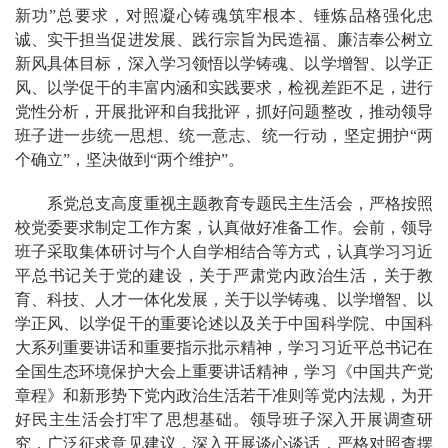
新功”总要求，对照凝心铸魂筑牢根本、锤炼品格强化忠
诚、实干担当促进发展、践行宗旨为民造福、廉洁奉公树立
新风具体目标，深入学习领悟以学铸魂、以学增智、以学正
风、以学促干的丰富内涵和实践要求，检视差距不足，进行
党性分析，开展批评和自我批评，抓好问题整改，推动领导
班子进一步统一思想、统一意志、统一行动，坚定拥护“两
个确立”，坚决做到“两个维护”。
系党总支高度重视主题教育专题民主生活会，严格按照
校党委要求制定工作方案，认真做好准备工作。会前，领导
班子采取集体研讨与个人自学相结合等方式，认真学习习近
平总书记关于党的建设，关于严肃党内政治生活，关于教
育、科技、人才一体化发展，关于以学铸魂、以学增智、以
学正风、以学促干的重要论述以及关于中国科学院、中国科
大系列重要讲话和重要指示批示精神，学习习近平总书记在
全国生态环境保护大会上重要讲话精神，学习《中国共产党
章程》和新形势下党内政治生活若干准则等党内法规，为开
好民主生活会打牢了思想基础。领导班子深入开展调查研
究，广泛征求意见建议，深入开展谈心谈话，严格对照查摆