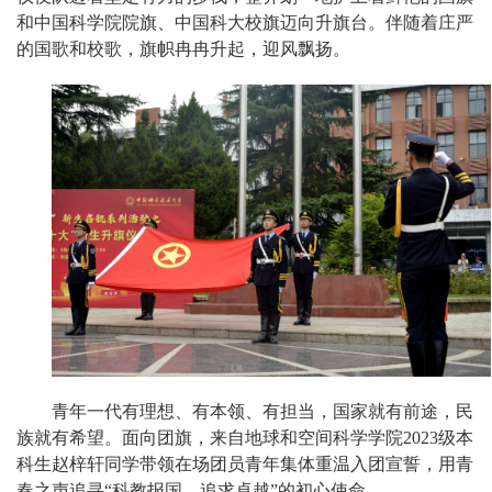
和中国科学院院旗、中国科大校旗迈向升旗台。伴随着庄严
的国歌和校歌，旗帜冉冉升起，迎风飘扬。
青年一代有理想、有本领、有担当，国家就有前途，民
族就有希望。面向团旗，来自地球和空间科学学院2023级本
科生赵梓轩同学带领在场团员青年集体重温入团宣誓，用青
春之声追寻“科教报国、追求卓越”的初心使命。